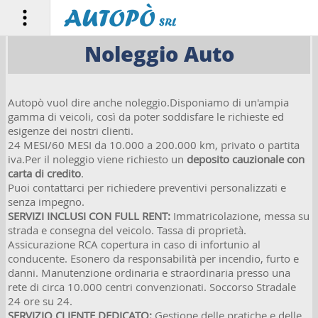
Noleggio Auto
HOME PAGE
Autopò vuol dire anche noleggio.Disponiamo di un'ampia
LE AUTO
gamma di veicoli, così da poter soddisfare le richieste ed
esigenze dei nostri clienti.
CHI SIAMO
24 MESI/60 MESI da 10.000 a 200.000 km, privato o partita
iva.Per il noleggio viene richiesto un
deposito cauzionale con
ASSISTENZA
carta di credito
.
Puoi contattarci per richiedere preventivi personalizzati e
NOLEGGIO
senza impegno.
SERVIZI INCLUSI CON FULL RENT:
Immatricolazione, messa su
VENDI LA TUA AUTO
strada e consegna del veicolo. Tassa di proprietà.
Assicurazione RCA copertura in caso di infortunio al
conducente. Esonero da responsabilità per incendio, furto e
CONTATTI
danni. Manutenzione ordinaria e straordinaria presso una
rete di circa 10.000 centri convenzionati. Soccorso Stradale
♥ PREFERITI
24 ore su 24.
SERVIZIO CLIENTE DEDICATO:
Gestione delle pratiche e delle