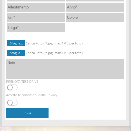
Sfoglia...
Carica Foto ( *.jpg, max 1MB per foto)
Sfoglia...
Carica Foto ( *.jpg, max 1MB per foto)
PRENOTA TEST DRIVE
Accetto le condizioni della Privacy