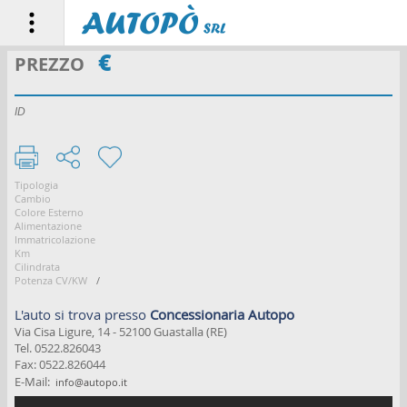
€
PREZZO
HOME PAGE
ID
LE AUTO
CHI SIAMO
Tipologia
Cambio
ASSISTENZA
Colore Esterno
Alimentazione
Immatricolazione
NOLEGGIO
Km
Cilindrata
Potenza CV/KW
/
VENDI LA TUA AUTO
L'auto si trova presso
Concessionaria Autopo
CONTATTI
Via Cisa Ligure, 14 - 52100 Guastalla (RE)
Tel. 0522.826043
Fax: 0522.826044
♥ PREFERITI
E-Mail:
info@autopo.it