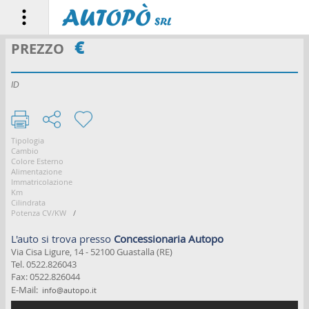
€
PREZZO
HOME PAGE
ID
LE AUTO
CHI SIAMO
Tipologia
Cambio
ASSISTENZA
Colore Esterno
Alimentazione
Immatricolazione
NOLEGGIO
Km
Cilindrata
Potenza CV/KW
/
VENDI LA TUA AUTO
L'auto si trova presso
Concessionaria Autopo
CONTATTI
Via Cisa Ligure, 14 - 52100 Guastalla (RE)
Tel. 0522.826043
Fax: 0522.826044
♥ PREFERITI
E-Mail:
info@autopo.it