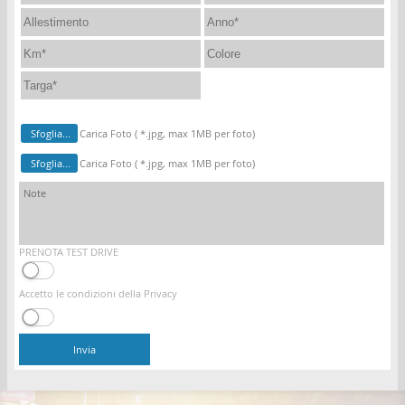
Sfoglia...
Carica Foto ( *.jpg, max 1MB per foto)
Sfoglia...
Carica Foto ( *.jpg, max 1MB per foto)
PRENOTA TEST DRIVE
Accetto le condizioni della Privacy