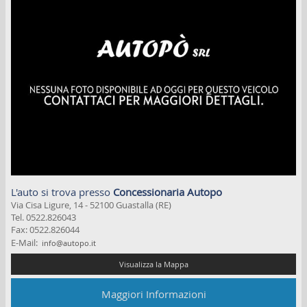
Facebook
Whatsapp
Area Riservata
L'auto si trova presso
Concessionaria Autopo
Via Cisa Ligure, 14 - 52100 Guastalla (RE)
Tel. 0522.826043
Fax: 0522.826044
E-Mail:
info@autopo.it
Maggiori Informazioni